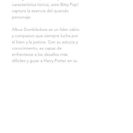
característica túnica, este Bitty Pop! 
captura la esencia del querido 
personaje.
Albus Dumbledore es un líder sabio 
y compasivo que siempre lucha por 
el bien y la justicia. Con su astucia y 
conocimiento, es capaz de 
enfrentarse a los desafíos más 
difíciles y guiar a Harry Potter en su 
lucha contra las fuerzas oscuras. Este 
Bitty Pop! es el complemento 
perfecto para cualquier colección de 
Harry Potter y seguro que traerá 
magia a tu hogar. ¡No dejes pasar la 
oportunidad de tener a Albus 
Dumbledore en tu colección de 
Harry Potter!
Do Not Sell My Personal Information