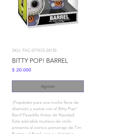
SKU: FAC-077672-24135
BITTY POP! BARREL
Precio
$ 20.000
Agotado
¡Prepárate para una noche llena de 
diversión y sustos con el Bitty Pop! 
Barril Pesadilla Antes de Navidad. 
Este adorable muñeco de vinilo 
presenta al icónico personaje de Tim 
Burton, el Barril, con su distintiva 