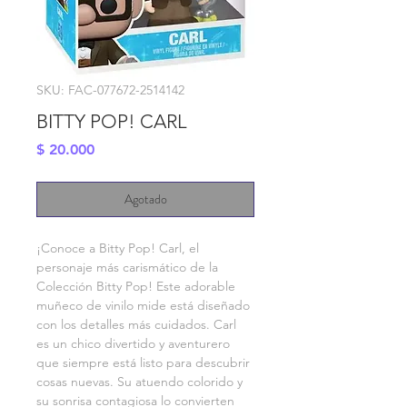
SKU: FAC-077672-2514142
BITTY POP! CARL
Precio
$ 20.000
Agotado
¡Conoce a Bitty Pop! Carl, el 
personaje más carismático de la 
Colección Bitty Pop! Este adorable 
muñeco de vinilo mide está diseñado 
con los detalles más cuidados. Carl 
es un chico divertido y aventurero 
que siempre está listo para descubrir 
cosas nuevas. Su atuendo colorido y 
su sonrisa contagiosa lo convierten 