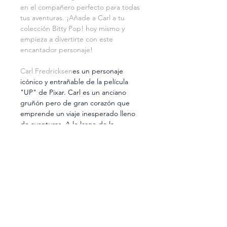
en el compañero perfecto para todas 
tus aventuras. ¡Añade a Carl a tu 
colección Bitty Pop! hoy mismo y 
empieza a divertirte con este 
encantador personaje!
Carl Fredricksen
es un personaje 
icónico y entrañable de la película 
"UP" de Pixar. Carl es un anciano 
gruñón pero de gran corazón que 
emprende un viaje inesperado lleno 
de aventuras. A lo largo de la 
película, descubrimos su amor por su 
difunta esposa Ellie y su deseo de 
cumplir su promesa de llevar su casa 
a Paradise Falls. ¡Con BITTY POP! 
CARL UP, puedes mantener viva la 
magia de esta película y honrar a 
este querido personaje en tu 
colección!