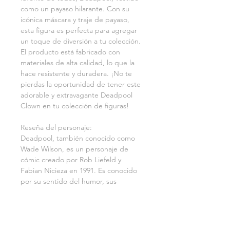
como un payaso hilarante. Con su 
icónica máscara y traje de payaso, 
esta figura es perfecta para agregar 
un toque de diversión a tu colección. 
El producto está fabricado con 
materiales de alta calidad, lo que la 
hace resistente y duradera. ¡No te 
pierdas la oportunidad de tener este 
adorable y extravagante Deadpool 
Clown en tu colección de figuras! 
Reseña del personaje:
Deadpool, también conocido como 
Wade Wilson, es un personaje de 
cómic creado por Rob Liefeld y 
Fabian Nicieza en 1991. Es conocido 
por su sentido del humor, sus 
habilidades de lucha y su tendencia a 
romper la cuarta pared. En su 
interpretación como payaso, se 
convierte en un personaje aún más 