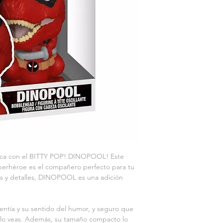
sica con el BITTY POP! DINOPOOL! Este 
uperhéroe es el compañero perfecto para tu 
res y detalles, DINOPOOL es una adición 
tía y su sentido del humor, y seguro que 
e lo veas. Además, su tamaño compacto lo 