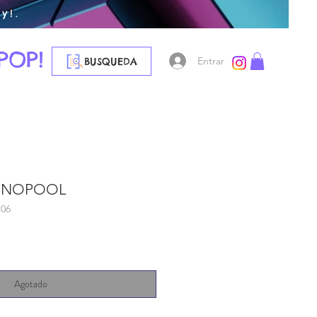
y!.
POP!
Entrar
BUSQUEDA
DINOPOOL
106
Agotado