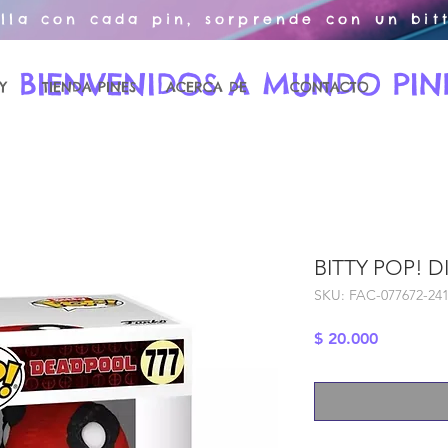
illa con cada pin, sorprende con un bitt
BIENVENIDOS A MUNDO PIN
Y
TIENDA PINES
ACERCA DE
CONTACTO
BITTY POP! 
SKU: FAC-077672-24
Precio
$ 20.000