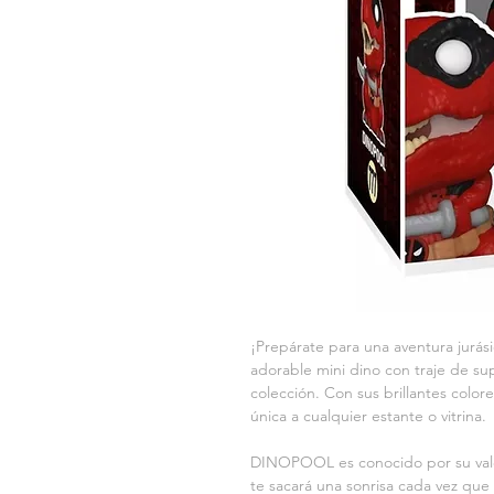
¡Prepárate para una aventura jurá
adorable mini dino con traje de s
colección. Con sus brillantes colo
única a cualquier estante o vitrina. 
DINOPOOL es conocido por su valen
te sacará una sonrisa cada vez qu