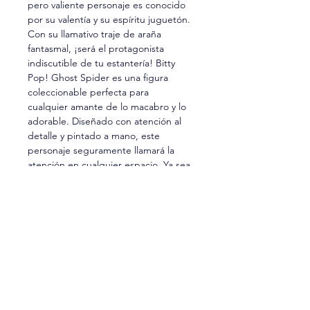
pero valiente personaje es conocido 
por su valentía y su espíritu juguetón. 
Con su llamativo traje de araña 
fantasmal, ¡será el protagonista 
indiscutible de tu estantería! Bitty 
Pop! Ghost Spider es una figura 
coleccionable perfecta para 
cualquier amante de lo macabro y lo 
adorable. Diseñado con atención al 
detalle y pintado a mano, este 
personaje seguramente llamará la 
atención en cualquier espacio. Ya sea 
para agregar a tu colección de 
figuras de acción o para decorar tu 
escritorio, esta figura única garantiza 
diversión para todos. ¡Agrega un 
toque de terror encantador a tu 
colección con Bitty Pop! Ghost 
Spider y haz que tu colección 
destaque!