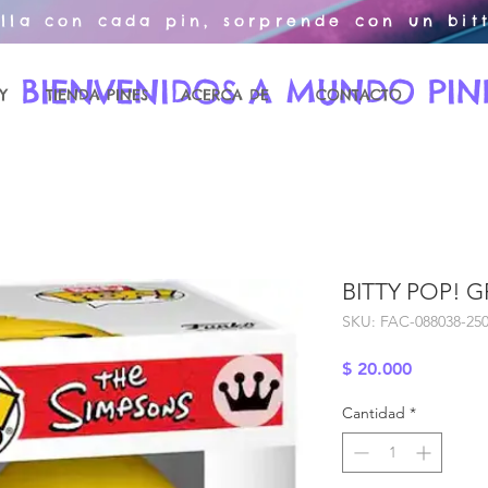
illa con cada pin, sorprende con un bitt
BIENVENIDOS A MUNDO PIN
Y
TIENDA PINES
ACERCA DE
CONTACTO
BITTY POP! 
SKU: FAC-088038-25
Precio
$ 20.000
Cantidad
*