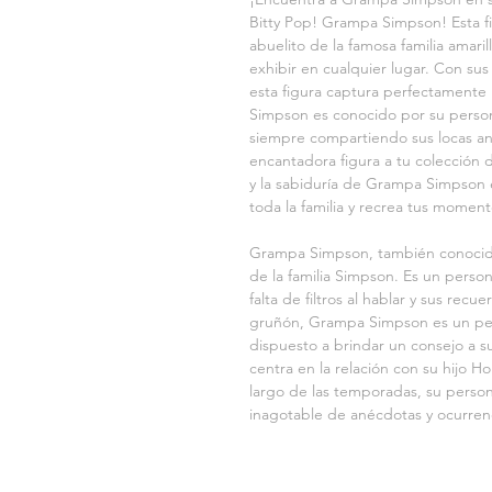
Bitty Pop! Grampa Simpson! Esta fi
abuelito de la famosa familia amar
exhibir en cualquier lugar. Con sus l
esta figura captura perfectamente
Simpson es conocido por su person
siempre compartiendo sus locas an
encantadora figura a tu colección 
y la sabiduría de Grampa Simpson 
toda la familia y recrea tus moment
Grampa Simpson, también conocido
de la familia Simpson. Es un perso
falta de filtros al hablar y sus rec
gruñón, Grampa Simpson es un per
dispuesto a brindar un consejo a su 
centra en la relación con su hijo Ho
largo de las temporadas, su perso
inagotable de anécdotas y ocurrenc