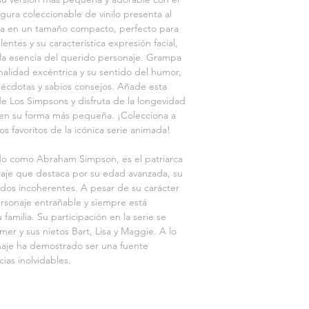
gura coleccionable de vinilo presenta al 
illa en un tamaño compacto, perfecto para 
entes y su característica expresión facial, 
 la esencia del querido personaje. Grampa 
alidad excéntrica y su sentido del humor, 
écdotas y sabios consejos. Añade esta 
de Los Simpsons y disfruta de la longevidad 
en su forma más pequeña. ¡Colecciona a 
os favoritos de la icónica serie animada!
 como Abraham Simpson, es el patriarca 
naje que destaca por su edad avanzada, su 
uerdos incoherentes. A pesar de su carácter 
sonaje entrañable y siempre está 
familia. Su participación en la serie se 
mer y sus nietos Bart, Lisa y Maggie. A lo 
naje ha demostrado ser una fuente 
ias inolvidables.