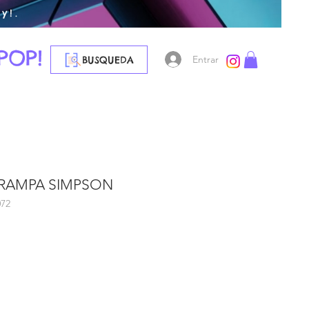
y!.
POP!
Entrar
BUSQUEDA
GRAMPA SIMPSON
072