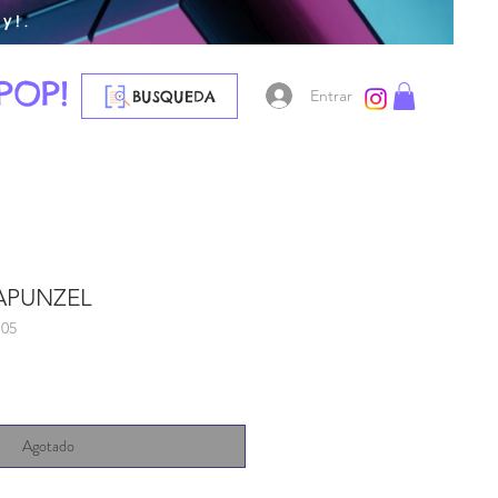
y!.
POP!
Entrar
BUSQUEDA
RAPUNZEL
105
Agotado