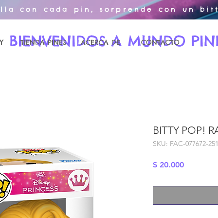
illa con cada pin, sorprende con un bitt
BIENVENIDOS A MUNDO PIN
Y
TIENDA PINES
ACERCA DE
CONTACTO
BITTY POP! 
SKU: FAC-077672-25
Precio
$ 20.000