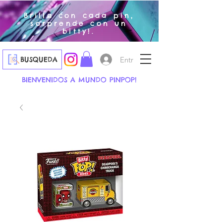
Brilla con cada pin,
sorprende con un
bitty!.
Entrar
BUSQUEDA
BIENVENIDOS A MUNDO PINPOP!