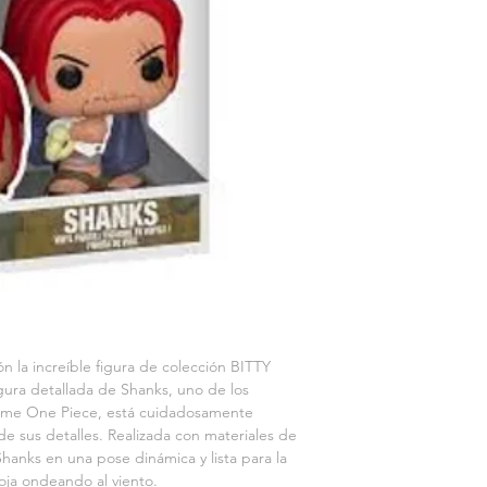
ón la increíble figura de colección BITTY 
ra detallada de Shanks, uno de los 
nime One Piece, está cuidadosamente 
e sus detalles. Realizada con materiales de 
Shanks en una pose dinámica y lista para la 
roja ondeando al viento. 