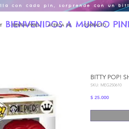
illa con cada pin, sorprende con un bitt
BIENVENIDOS A MUNDO PIN
Y
TIENDA PINES
ACERCA DE
CONTACTO
BITTY POP! 
SKU: MEG250610
Precio
$ 25.000