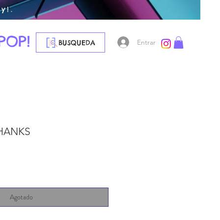
y!.
POP!
Entrar
BUSQUEDA
SHANKS
Agotado