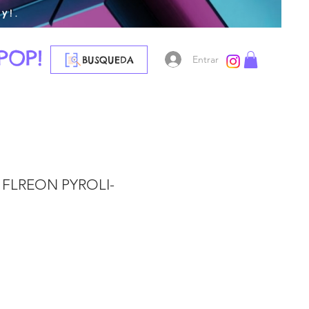
y!.
POP!
Entrar
BUSQUEDA
 FLREON PYROLI-