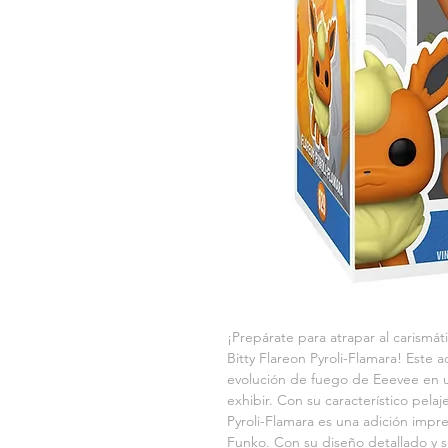
¡Prepárate para atrapar al carismá
Bitty Flareon Pyroli-Flamara! Este a
evolución de fuego de Eeevee en un
exhibir. Con su característico pelaj
Pyroli-Flamara es una adición impr
Funko. Con su diseño detallado y su