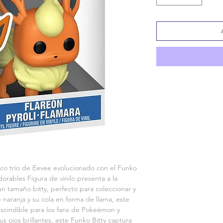
tico trío de Eevee evolucionado con el Funko 
dorables Figura de vinilo presenta a la 
 tamaño bitty, perfecto para coleccionar y 
e naranja y su cola en forma de llama, este 
escindible para los fans de Pokeémon y 
s ojos brillantes, este Funko Bitty captura 