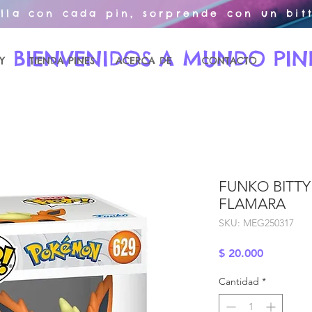
illa con cada pin, sorprende con un bitt
BIENVENIDOS A MUNDO PIN
Y
TIENDA PINES
ACERCA DE
CONTACTO
FUNKO BITTY
FLAMARA
SKU: MEG250317
Precio
$ 20.000
Cantidad
*